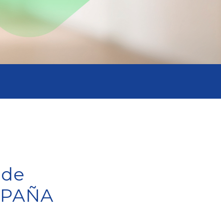
 de
MPAÑA