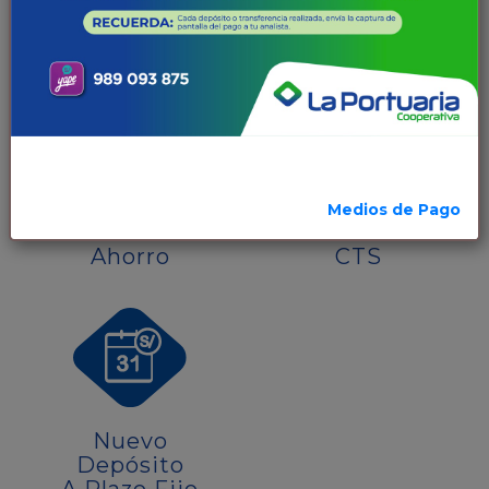
Créditos
Crédito
De Consumo
MYPE
Medios de Pago
Cuenta
Cuenta
Ahorro
CTS
Nuevo
Depósito